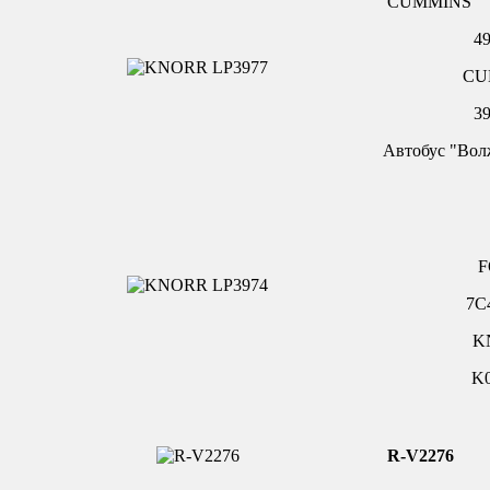
CUMMINS
4
CU
3
Автобус "Вол
7C
K
K
R-V2276