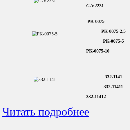
G-V2231
PK-0
075
PK-0
075-2,5
PK-0
075-5
PK-0075-10
3
32-
1
141
3
32-1
1
411
332-11412
Читать подробнее